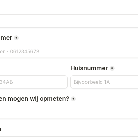
mmer
*
Huisnummer
*
en mogen wij opmeten?
*
n